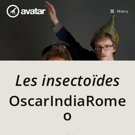
Menu
Les insectoïdes
OscarIndiaRome
o