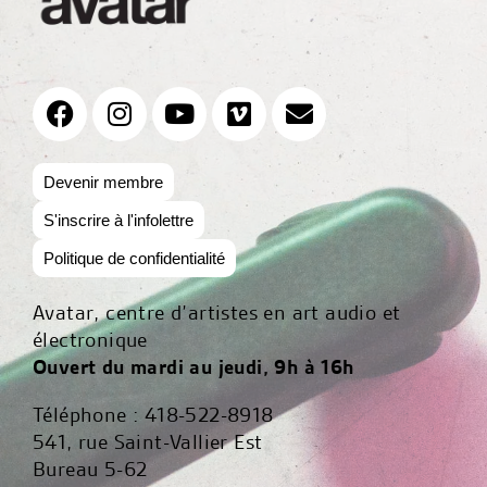
Devenir membre
S'inscrire à l'infolettre
Politique de confidentialité
Avatar, centre d’artistes en art audio et
électronique
Ouvert du mardi au jeudi, 9h à 16h
Téléphone : 418-522-8918
541, rue Saint-Vallier Est
Bureau 5-62